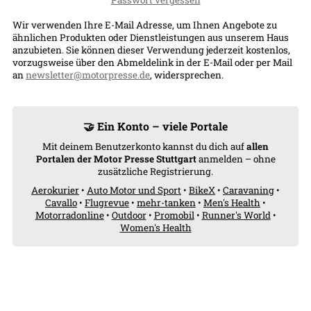
Passwort vergessen
Wir verwenden Ihre E-Mail Adresse, um Ihnen Angebote zu
ähnlichen Produkten oder Dienstleistungen aus unserem Haus
anzubieten. Sie können dieser Verwendung jederzeit kostenlos,
vorzugsweise über den Abmeldelink in der E-Mail oder per Mail
an
newsletter@motorpresse.de
, widersprechen.
🤝 Ein Konto – viele Portale
Mit deinem Benutzerkonto kannst du dich auf
allen
Portalen der Motor Presse Stuttgart
anmelden – ohne
zusätzliche Registrierung.
Aerokurier
•
Auto Motor und Sport
•
BikeX
•
Caravaning
•
Cavallo
•
Flugrevue
•
mehr-tanken
•
Men's Health
•
Motorradonline
•
Outdoor
•
Promobil
•
Runner's World
•
Women's Health