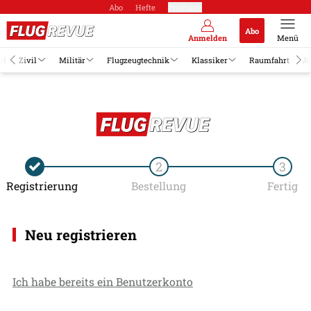
Abo
Hefte
Produkte
Abo
Anmelden
Menü
el
Zivil
Militär
Flugzeugtechnik
Klassiker
Raumfahrt
Jo
2
3
Registrierung
Bestellung
Fertig
Neu registrieren
Ich habe bereits ein Benutzerkonto