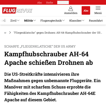
Abo
Hefte
Produkte
Abo
Anmelden
Menü
tikel
Zivil
Militär
Flugzeugtechnik
Klassiker
Raumfahrt
opter
"Fliegenklatsche" gegen Drohnen: AH-64-Kampfhubschrauber der US Arm
SCHARFE „FLIEGENKLATSCHE“ DER US ARMY
Kampfhubschrauber AH-64
Apache schießen Drohnen ab
Die US-Streitkräfte intensivieren ihre
Maßnahmen gegen unbemannte Fluggeräte. Ein
Manöver mit scharfem Schuss erprobte die
Fähigkeiten des Kampfhubschrauber AH-64E
Apache auf diesem Gebiet.