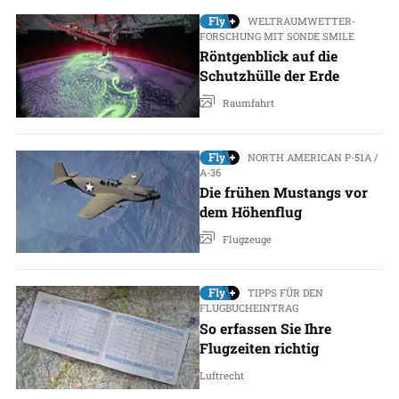
WELTRAUMWETTER-
FORSCHUNG MIT SONDE SMILE
Röntgenblick auf die
Schutzhülle der Erde
Raumfahrt
NORTH AMERICAN P-51A /
A-36
Die frühen Mustangs vor
dem Höhenflug
Flugzeuge
TIPPS FÜR DEN
FLUGBUCHEINTRAG
So erfassen Sie Ihre
Flugzeiten richtig
Luftrecht