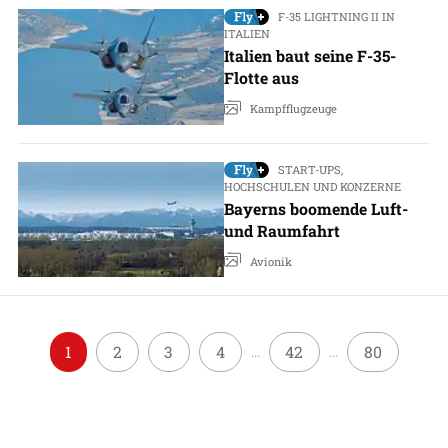
F-35 LIGHTNING II IN
ITALIEN
Italien baut seine F-35-
Flotte aus
Kampfflugzeuge
START-UPS,
HOCHSCHULEN UND KONZERNE
Bayerns boomende Luft-
und Raumfahrt
Avionik
1
2
3
4
42
80
...
...