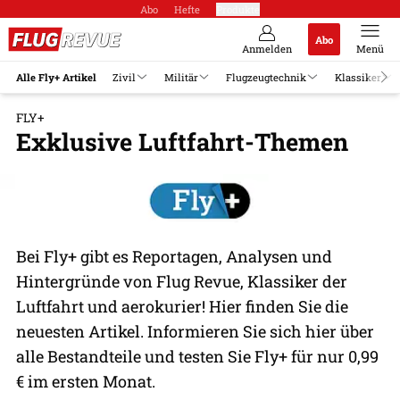
Abo
Hefte
Produkte
Abo
Anmelden
Menü
Alle Fly+ Artikel
Zivil
Militär
Flugzeugtechnik
Klassiker
FLY+
Exklusive Luftfahrt-Themen
Bei Fly+ gibt es Reportagen, Analysen und
Hintergründe von Flug Revue, Klassiker der
Luftfahrt und aerokurier! Hier finden Sie die
neuesten Artikel. Informieren Sie sich hier über
alle Bestandteile und testen Sie Fly+ für nur 0,99
€ im ersten Monat.