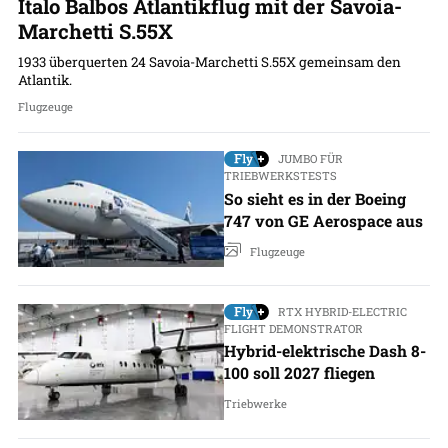
Italo Balbos Atlantikflug mit der Savoia-
Marchetti S.55X
1933 überquerten 24 Savoia-Marchetti S.55X gemeinsam den
Atlantik.
Flugzeuge
JUMBO FÜR
TRIEBWERKSTESTS
So sieht es in der Boeing
747 von GE Aerospace aus
Flugzeuge
RTX HYBRID-ELECTRIC
FLIGHT DEMONSTRATOR
Hybrid-elektrische Dash 8-
100 soll 2027 fliegen
Triebwerke