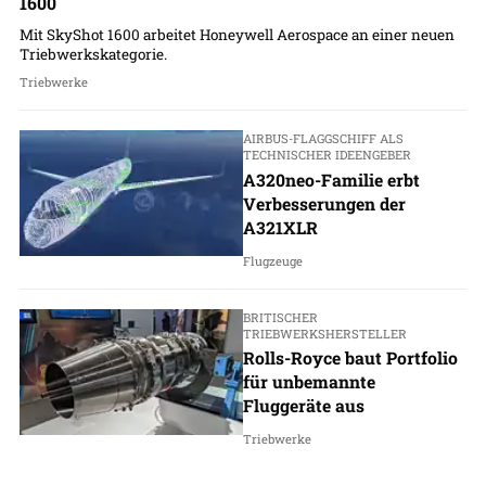
1600
Mit SkyShot 1600 arbeitet Honeywell Aerospace an einer neuen
Triebwerkskategorie.
Triebwerke
AIRBUS-FLAGGSCHIFF ALS
TECHNISCHER IDEENGEBER
A320neo-Familie erbt
Verbesserungen der
A321XLR
Flugzeuge
BRITISCHER
TRIEBWERKSHERSTELLER
Rolls-Royce baut Portfolio
für unbemannte
Fluggeräte aus
Triebwerke