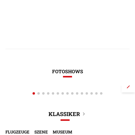
FOTOSHOWS
DHC-515-Wasserbomber macht
Neuer Antrieb
Fortschritte
welcher gen
KLASSIKER
FLUGZEUGE
SZENE
MUSEUM