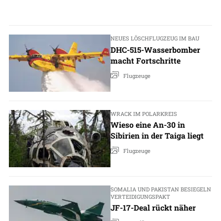
NEUES LÖSCHFLUGZEUG IM BAU
DHC-515-Wasserbomber
macht Fortschritte
Flugzeuge
WRACK IM POLARKREIS
Wieso eine An-30 in
Sibirien in der Taiga liegt
Flugzeuge
SOMALIA UND PAKISTAN BESIEGELN
VERTEIDIGUNGSPAKT
JF-17-Deal rückt näher