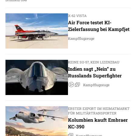
X-62 VISTA
Air Force testet KI-
Zielerfassung bei Kampfjet
Kampfflugzeuge
KEINE SU-57, KEIN LIZENZBAU
Indien sagt „Nein“ zu
Russlands Superfighter
Kampfflugzeuge
ERSTER EXPORT IM HEIMATMARKT
FÜR MILITÄRTRANSPORTER
Kolumbien kauft Embraer
KC-390
Kampfflugzeuge