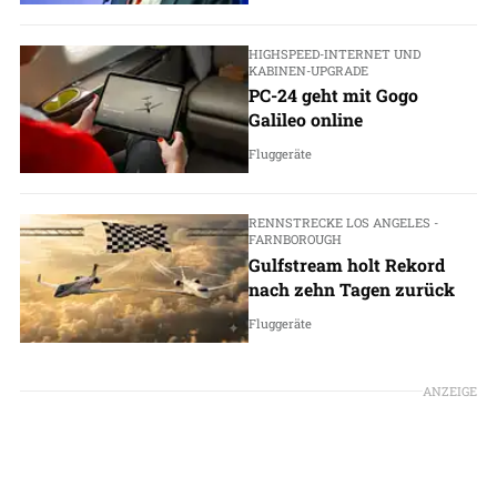
HIGHSPEED-INTERNET UND
KABINEN-UPGRADE
PC-24 geht mit Gogo
Galileo online
Fluggeräte
RENNSTRECKE LOS ANGELES -
FARNBOROUGH
Gulfstream holt Rekord
nach zehn Tagen zurück
Fluggeräte
ANZEIGE