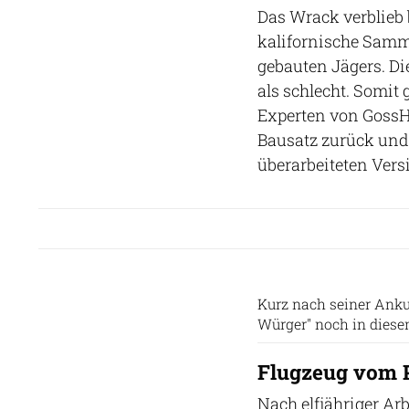
Das Wrack verblieb 
kalifornische Samml
gebauten Jägers. Di
als schlecht. Somit 
Experten von GossH
Bausatz zurück und
überarbeiteten Versi
Kurz nach seiner Ankun
Würger" noch in dies
Flugzeug vom P
Nach elfjähriger Ar