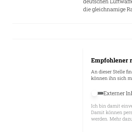
deutschen Luftwaff
die gleichnamige Ra
Empfohlener r
An dieser Stelle fi
können ihn sich m
Externer In
Externer Inhalt 
Ich bin damit einv
Damit können pers
werden. Mehr dazu