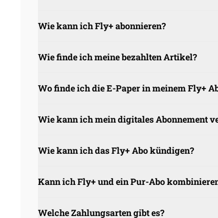
Fly+ ist unser kostenpflichtiges digitales Ab
Wie kann ich Fly+ abonnieren?
erhalten sie Zugang zu allen diesen Inhalte
Luftfahrt und Aerokurier. Dieses Abonneme
Bestellen Sie hier in nur wenigen Schritten
Wie finde ich meine bezahlten Artikel?
Sie können alle exklusiven Artikel gesamme
Wo finde ich die E-Paper in meinem Fly+ 
Zudem finden Sie die aktuellsten Artikel auf
Sie finden die E-Paper in Ihrem Kontoberei
Wie kann ich mein digitales Abonnement v
herunterladen
Die Verwaltung Ihres Fly+ Abonnements erf
Wie kann ich das Fly+ Abo kündigen?
Schritt 1: Klicken Sie auf das Menü-Symbol
abonnements
.
Das Abo kann einfach und unkompliziert übe
Kann ich Fly+ und ein Pur-Abo kombiniere
Gehen Sie auf flugrevue.de
persönlichen Benutzerkonto unter:
flugrev
Schritt 2: Wählen Sie im gerade geöffneten
Melden Sie sich im Menü über die Login-
Es handelt sich um zwei voneinander getre
Welche Zahlungsarten gibt es?