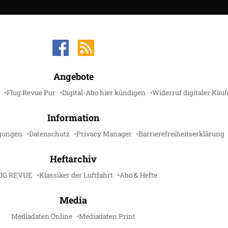
hinzugefügt
dass die Zahlungsmethode erfolgreich zum Abonnemen
 klicken Sie auf „zu Abonnement hinzufügen“
gen Abonnement, um PayPal zu aktivieren und klicke
Angebote
Flug Revue Pur
Digital-Abo hier kündigen
Widerruf digitaler Käuf
Information
dass die Zahlungsmethode erfolgreich zum Abonnemen
gungen
Datenschutz
Privacy Manager
Barrierefreiheitserklärung
Heftarchiv
UG REVUE
Klassiker der Luftfahrt
Abo & Hefte
Media
Mediadaten Online
Mediadaten Print