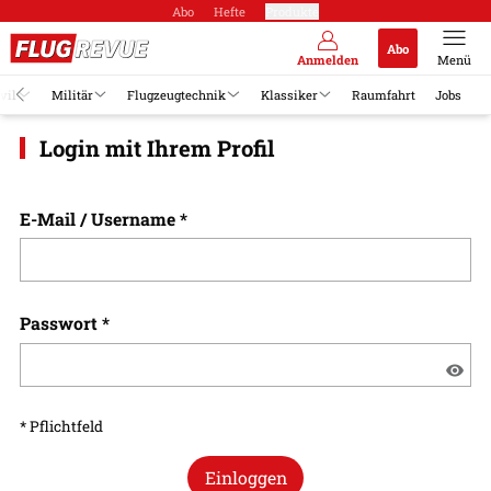
Abo
Hefte
Produkte
Abo
Anmelden
Menü
vil
Militär
Flugzeugtechnik
Klassiker
Raumfahrt
Jobs
Login mit Ihrem Profil
E-Mail / Username
*
Passwort
*
* Pflichtfeld
Einloggen