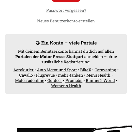
Passwort vergessen?
Neues Benutzerkonto erstellen
🤝 Ein Konto – viele Portale
Mit deinem Benutzerkonto kannst du dich auf
allen
Portalen der Motor Presse Stuttgart
anmelden – ohne
zusätzliche Registrierung.
Aerokurier
•
Auto Motor und Sport
•
BikeX
•
Caravaning
•
Cavallo
•
Flugrevue
•
mehr-tanken
•
Men's Health
•
Motorradonline
•
Outdoor
•
Promobil
•
Runner's World
•
Women's Health