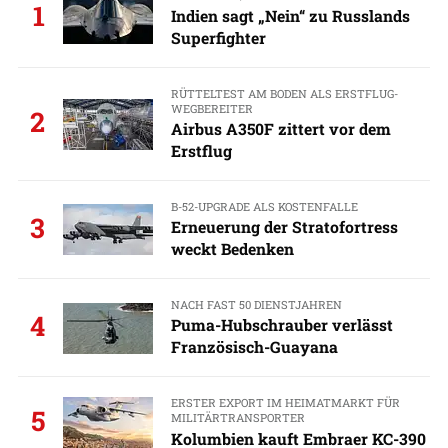
1
Indien sagt „Nein“ zu Russlands
Superfighter
RÜTTELTEST AM BODEN ALS ERSTFLUG-
WEGBEREITER
2
Airbus A350F zittert vor dem
Erstflug
B-52-UPGRADE ALS KOSTENFALLE
3
Erneuerung der Stratofortress
weckt Bedenken
NACH FAST 50 DIENSTJAHREN
4
Puma-Hubschrauber verlässt
Französisch-Guayana
ERSTER EXPORT IM HEIMATMARKT FÜR
5
MILITÄRTRANSPORTER
Kolumbien kauft Embraer KC-390