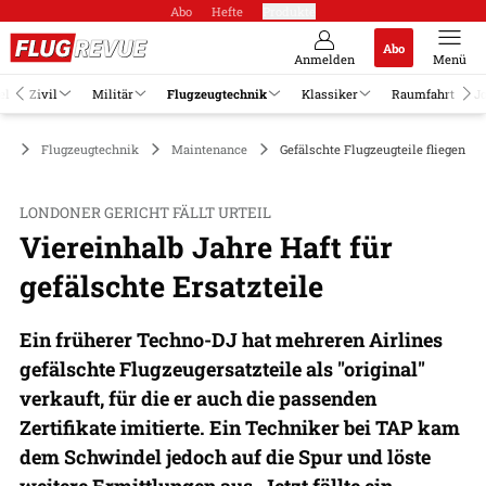
Abo
Hefte
Produkte
Abo
Anmelden
Menü
el
Zivil
Militär
Flugzeugtechnik
Klassiker
Raumfahrt
J
Flugzeugtechnik
Maintenance
Gefälschte Flugzeugteile fliegen au
LONDONER GERICHT FÄLLT URTEIL
Viereinhalb Jahre Haft für
gefälschte Ersatzteile
Ein früherer Techno-DJ hat mehreren Airlines
gefälschte Flugzeugersatzteile als "original"
verkauft, für die er auch die passenden
Zertifikate imitierte. Ein Techniker bei TAP kam
dem Schwindel jedoch auf die Spur und löste
weitere Ermittlungen aus. Jetzt fällte ein