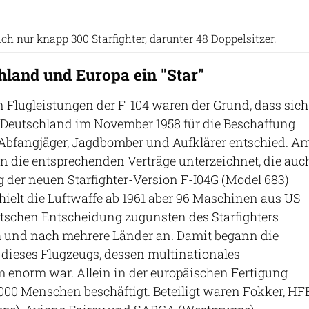
USAF
ich nur knapp 300 Starfighter, darunter 48 Doppelsitzer.
hland und Europa ein "Star"
 Flugleistungen der F-104 waren der Grund, dass sich
 Deutschland im November 1958 für die Beschaffung
s Abfangjäger, Jagdbomber und Aufklärer entschied. A
n die entsprechenden Verträge unterzeichnet, die auc
g der neuen Starfighter-Version F-I04G (Model 683)
hielt die Luftwaffe ab 1961 aber 96 Maschinen aus US-
utschen Entscheidung zugunsten des Starfighters
h und nach mehrere Länder an. Damit begann die
e dieses Flugzeugs, dessen multinationales
enorm war. Allein in der europäischen Fertigung
000 Menschen beschäftigt. Beteiligt waren Fokker, HF