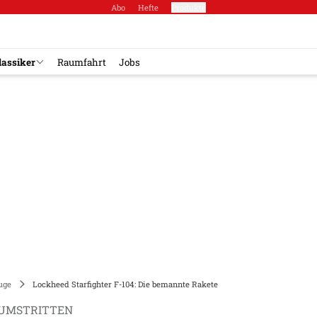
Abo
Hefte
Produkte
lassiker
Raumfahrt
Jobs
uge
Lockheed Starfighter F-104: Die bemannte Rakete
 UMSTRITTEN