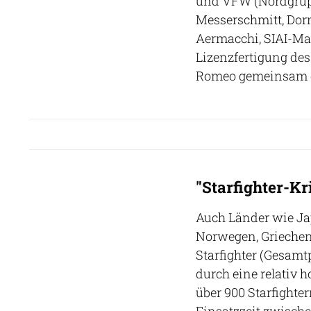
und VFW (Nordgrupp
Messerschmitt, Dorn
Aermacchi, SIAI-Mar
Lizenzfertigung de
Romeo gemeinsam d
"Starfighter-Kr
Auch Länder wie Ja
Norwegen, Griechen
Starfighter (Gesamt
durch eine relativ 
über 900 Starfighte