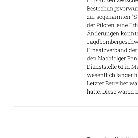
Einsatzzeit zwische
Bestechungsvorwürf
zur sogenannten "St
der Piloten, eine 
Änderungen konnte 
Jagdbombergeschwad
Einsatzverband der
den Nachfolger Pan
Dienststelle 61 in M
wesentlich länger h
Letzter Betreiber wa
hatte. Diese waren 