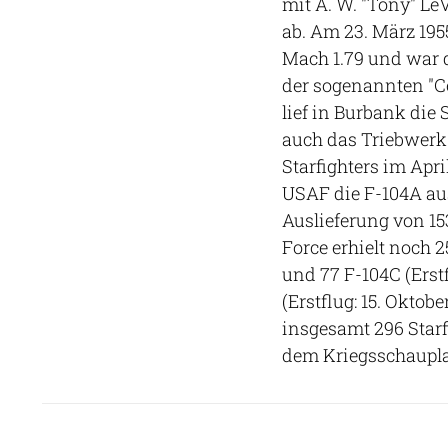
mit A. W. "Tony" Le
ab. Am 23. März 19
Mach 1.79 und war d
der sogenannten "C
lief in Burbank die
auch das Triebwerk 
Starfighters im Apr
USAF die F-104A aus
Auslieferung von 15
Force erhielt noch 2
und 77 F-104C (Erstf
(Erstflug: 15. Oktob
insgesamt 296 Starf
dem Kriegsschaupla