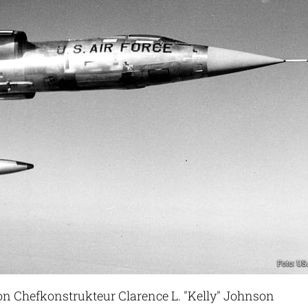
Foto: U
on Chefkonstrukteur Clarence L. "Kelly" Johnson