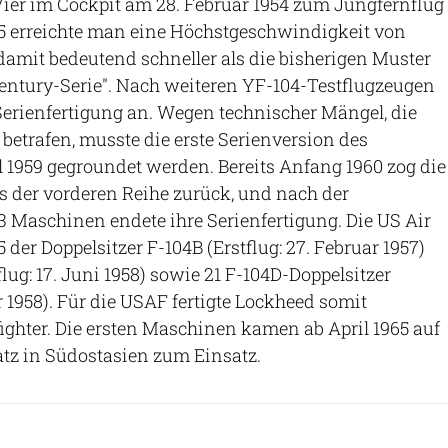
Vier im Cockpit am 28. Februar 1954 zum Jungfernflug
55 erreichte man eine Höchstgeschwindigkeit von
amit bedeutend schneller als die bisherigen Muster
entury-Serie". Nach weiteren YF-104-Testflugzeugen
 Serienfertigung an. Wegen technischer Mängel, die
betrafen, musste die erste Serienversion des
il 1959 gegroundet werden. Bereits Anfang 1960 zog die
 der vorderen Reihe zurück, und nach der
3 Maschinen endete ihre Serienfertigung. Die US Air
5 der Doppelsitzer F-104B (Erstflug: 27. Februar 1957)
lug: 17. Juni 1958) sowie 21 F-104D-Doppelsitzer
er 1958). Für die USAF fertigte Lockheed somit
ighter. Die ersten Maschinen kamen ab April 1965 auf
tz in Südostasien zum Einsatz.