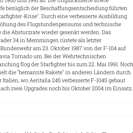
n 1960 und 1991 ab. Die Unglücksserie sowie
e bezüglich der Beschaffungsentscheidung führten
arfighter-Krise". Durch eine verbesserte Ausbildung
Erhöhung des Flugstundenpensums und technische
die Absturzrate wieder gesenkt werden. Das
er 34 in Memmingen rüstete als letzter
 Bundeswehr am 23. Oktober 1987 von der F-104 auf
avia Tornado um. Bei der Wehrtechnischen
anching flog der Starfighter bis zum 22. Mai 1991. Noc
ielt die "bemannte Rakete" in anderen Ländern durch.
r Italien, wo Aeritalia 245 verbesserte F-104S gebaut
nach zwei Upgrades noch bis Oktober 2004 im Einsatz.
RCAF