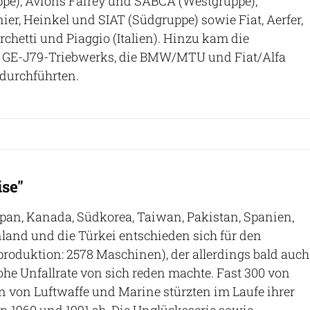
e), Avions Fairey und SABCA (Westgruppe),
ier, Heinkel und SIAT (Südgruppe) sowie Fiat, Aerfer,
chetti und Piaggio (Italien). Hinzu kam die
s GE-J79-Triebwerks, die BMW/MTU und Fiat/Alfa
urchführten.
ise"
pan, Kanada, Südkorea, Taiwan, Pakistan, Spanien,
land und die Türkei entschieden sich für den
produktion: 2578 Maschinen), der allerdings bald auch
hohe Unfallrate von sich reden machte. Fast 300 von
rn von Luftwaffe und Marine stürzten im Laufe ihrer