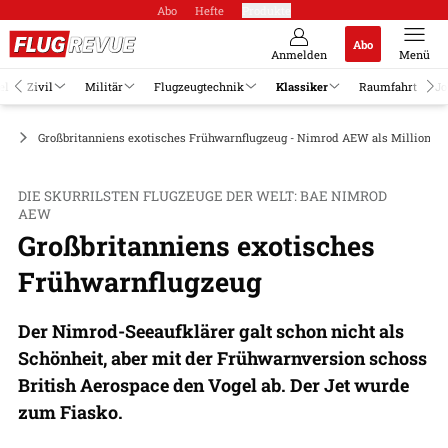
Abo
Hefte
Produkte
Abo
Anmelden
Menü
el
Zivil
Militär
Flugzeugtechnik
Klassiker
Raumfahrt
Jo
ge
Großbritanniens exotisches Frühwarnflugzeug - Nimrod AEW als Millionen
DIE SKURRILSTEN FLUGZEUGE DER WELT: BAE NIMROD
AEW
Großbritanniens exotisches
Frühwarnflugzeug
Der Nimrod-Seeaufklärer galt schon nicht als
Schönheit, aber mit der Frühwarnversion schoss
British Aerospace den Vogel ab. Der Jet wurde
zum Fiasko.