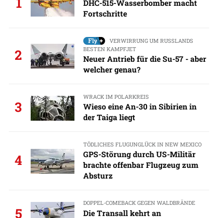
1
DHC-515-Wasserbomber macht
Fortschritte
VERWIRRUNG UM RUSSLANDS
BESTEN KAMPFJET
2
Neuer Antrieb für die Su-57 - aber
welcher genau?
WRACK IM POLARKREIS
3
Wieso eine An-30 in Sibirien in
der Taiga liegt
TÖDLICHES FLUGUNGLÜCK IN NEW MEXICO
GPS-Störung durch US-Militär
4
brachte offenbar Flugzeug zum
Absturz
DOPPEL-COMEBACK GEGEN WALDBRÄNDE
5
Die Transall kehrt an