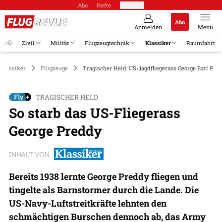
Abo
Hefte
Produkte
Abo
Anmelden
Menü
tikel
Zivil
Militär
Flugzeugtechnik
Klassiker
Raumfahrt
Klassiker
Flugzeuge
Tragischer Held: US-Jagdfliegerass George Earl Pre
TRAGISCHER HELD
So starb das US-Fliegerass
George Preddy
INHALT VON
Bereits 1938 lernte George Preddy fliegen und
tingelte als Barnstormer durch die Lande. Die
US-Navy-Luftstreitkräfte lehnten den
schmächtigen Burschen dennoch ab, das Army