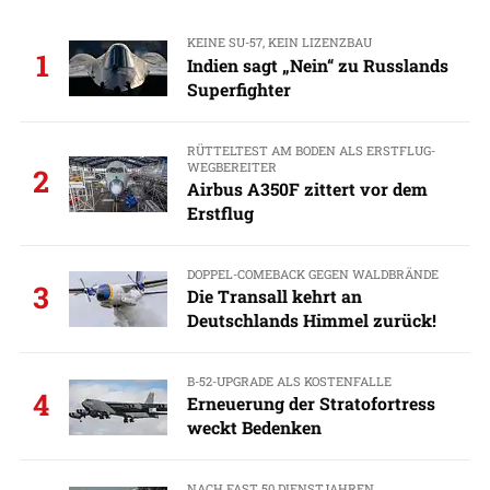
KEINE SU-57, KEIN LIZENZBAU
1
Indien sagt „Nein“ zu Russlands
Superfighter
RÜTTELTEST AM BODEN ALS ERSTFLUG-
WEGBEREITER
2
Airbus A350F zittert vor dem
Erstflug
DOPPEL-COMEBACK GEGEN WALDBRÄNDE
3
Die Transall kehrt an
Deutschlands Himmel zurück!
B-52-UPGRADE ALS KOSTENFALLE
4
Erneuerung der Stratofortress
weckt Bedenken
NACH FAST 50 DIENSTJAHREN