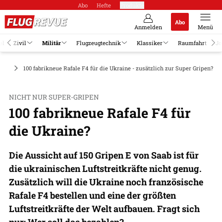
Abo
Hefte
Produkte
Abo
Anmelden
Menü
el
Zivil
Militär
Flugzeugtechnik
Klassiker
Raumfahrt
Jo
uge
100 fabrikneue Rafale F4 für die Ukraine - zusätzlich zur Super Gripen?
NICHT NUR SUPER-GRIPEN
100 fabrikneue Rafale F4 für
die Ukraine?
Die Aussicht auf 150 Gripen E von Saab ist für
die ukrainischen Luftstreitkräfte nicht genug.
Zusätzlich will die Ukraine noch französische
Rafale F4 bestellen und eine der größten
Luftstreitkräfte der Welt aufbauen. Fragt sich
nur: Wer soll das bezahlen?