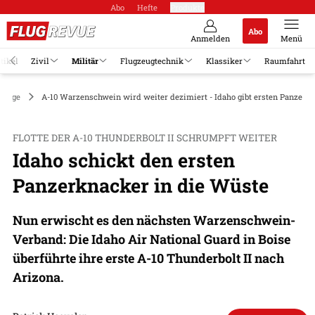
Abo
Hefte
Produkte
Abo
Anmelden
Menü
tikel
Zivil
Militär
Flugzeugtechnik
Klassiker
Raumfahrt
zeuge
A-10 Warzenschwein wird weiter dezimiert - Idaho gibt ersten Panzerk
FLOTTE DER A-10 THUNDERBOLT II SCHRUMPFT WEITER
Idaho schickt den ersten
Panzerknacker in die Wüste
Nun erwischt es den nächsten Warzenschwein-
Verband: Die Idaho Air National Guard in Boise
überführte ihre erste A-10 Thunderbolt II nach
Arizona.