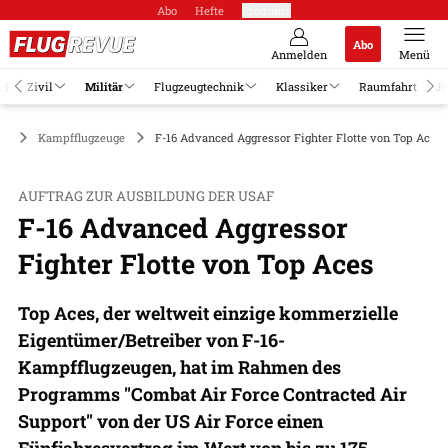
Abo
Hefte
Produkte
Abo
Anmelden
Menü
el
Zivil
Militär
Flugzeugtechnik
Klassiker
Raumfahrt
Jo
är
Kampfflugzeuge
F-16 Advanced Aggressor Fighter Flotte von Top Aces
AUFTRAG ZUR AUSBILDUNG DER USAF
F-16 Advanced Aggressor
Fighter Flotte von Top Aces
Top Aces, der weltweit einzige kommerzielle
Eigentümer/Betreiber von F-16-
Kampfflugzeugen, hat im Rahmen des
Programms "Combat Air Force Contracted Air
Support" von der US Air Force einen
Fünfjahresvertrag im Wert von bis zu 175