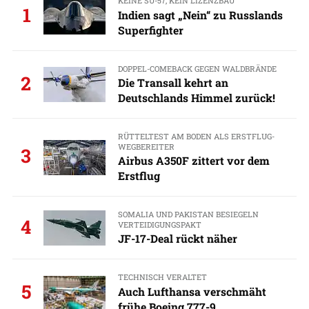
KEINE SU-57, KEIN LIZENZBAU
1
Indien sagt „Nein“ zu Russlands
Superfighter
DOPPEL-COMEBACK GEGEN WALDBRÄNDE
2
Die Transall kehrt an
Deutschlands Himmel zurück!
RÜTTELTEST AM BODEN ALS ERSTFLUG-
WEGBEREITER
3
Airbus A350F zittert vor dem
Erstflug
SOMALIA UND PAKISTAN BESIEGELN
4
VERTEIDIGUNGSPAKT
JF-17-Deal rückt näher
TECHNISCH VERALTET
5
Auch Lufthansa verschmäht
frühe Boeing 777-9