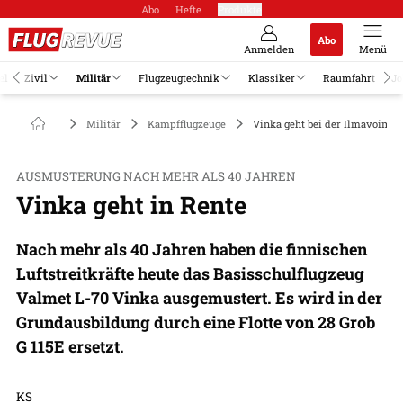
Abo
Hefte
Produkte
Abo
Anmelden
Menü
el
Zivil
Militär
Flugzeugtechnik
Klassiker
Raumfahrt
Jo
Militär
Kampfflugzeuge
Vinka geht bei der Ilmavoimat
AUSMUSTERUNG NACH MEHR ALS 40 JAHREN
Vinka geht in Rente
Nach mehr als 40 Jahren haben die finnischen
Luftstreitkräfte heute das Basisschulflugzeug
Valmet L-70 Vinka ausgemustert. Es wird in der
Grundausbildung durch eine Flotte von 28 Grob
G 115E ersetzt.
KS