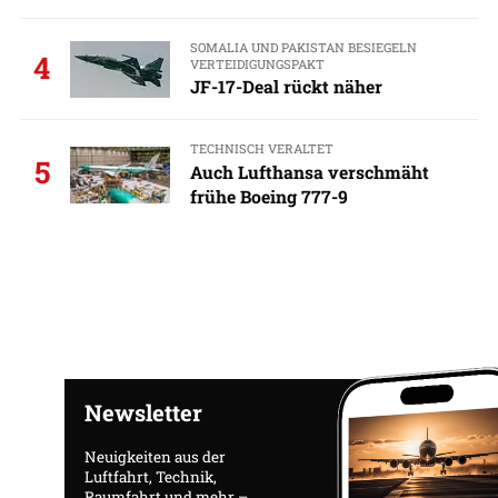
SOMALIA UND PAKISTAN BESIEGELN
4
VERTEIDIGUNGSPAKT
JF-17-Deal rückt näher
TECHNISCH VERALTET
5
Auch Lufthansa verschmäht
frühe Boeing 777-9
Newsletter
Neuigkeiten aus der
Luftfahrt, Technik,
Raumfahrt und mehr –