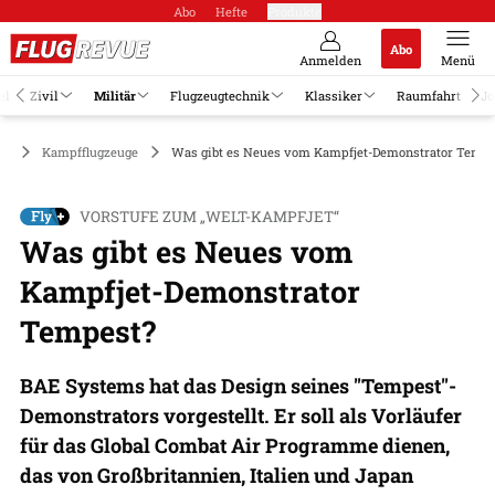
Abo
Hefte
Produkte
Abo
Anmelden
Menü
el
Zivil
Militär
Flugzeugtechnik
Klassiker
Raumfahrt
Jo
är
Kampfflugzeuge
Was gibt es Neues vom Kampfjet-Demonstrator Tempe
VORSTUFE ZUM „WELT-KAMPFJET“
Was gibt es Neues vom
Kampfjet-Demonstrator
Tempest?
BAE Systems hat das Design seines "Tempest"-
Demonstrators vorgestellt. Er soll als Vorläufer
für das Global Combat Air Programme dienen,
das von Großbritannien, Italien und Japan