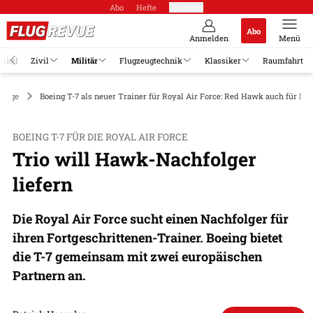
Abo
Hefte
Produkte
Abo
Anmelden
Menü
tikel
Zivil
Militär
Flugzeugtechnik
Klassiker
Raumfahrt
zeuge
Boeing T-7 als neuer Trainer für Royal Air Force: Red Hawk auch für Re
BOEING T-7 FÜR DIE ROYAL AIR FORCE
Trio will Hawk-Nachfolger
liefern
Die Royal Air Force sucht einen Nachfolger für
ihren Fortgeschrittenen-Trainer. Boeing bietet
die T-7 gemeinsam mit zwei europäischen
Partnern an.