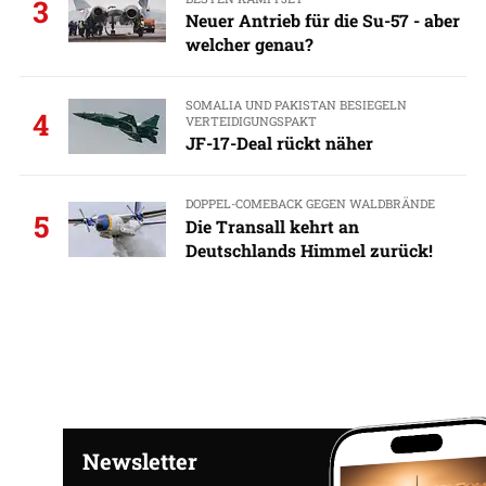
3
Neuer Antrieb für die Su-57 - aber
welcher genau?
SOMALIA UND PAKISTAN BESIEGELN
4
VERTEIDIGUNGSPAKT
JF-17-Deal rückt näher
DOPPEL-COMEBACK GEGEN WALDBRÄNDE
5
Die Transall kehrt an
Deutschlands Himmel zurück!
Newsletter