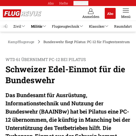
Abo
Hefte
Produkte
Abo
Anmelden
Menü
tikel
Zivil
Militär
Flugzeugtechnik
Klassiker
Raumfahrt
Kampfflugzeuge
Bundeswehr fliegt Pilatus: PC-12 für Flugtestzentrum M
WTD 61 ÜBERNIMMT PC-12 BEI PILATUS
Schweizer Edel-Einmot für die
Bundeswehr
Das Bundesamt für Ausrüstung,
Informationstechnik und Nutzung der
Bundeswehr (BAAINBw) hat bei Pilatus eine PC-
12 übernommen, die künftig in Manching bei der
Unterstützung des Testbetriebes hilft. Die
Turboprop-Einmot aus der Schweiz kommt