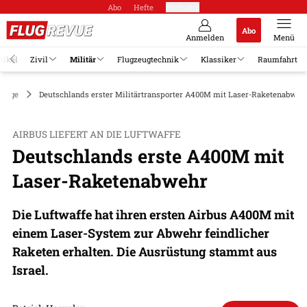
Abo
Hefte
Produkte
Abo
Anmelden
Menü
tikel
Zivil
Militär
Flugzeugtechnik
Klassiker
Raumfahrt
zeuge
Deutschlands erster Militärtransporter A400M mit Laser-Raketenabwehr
AIRBUS LIEFERT AN DIE LUFTWAFFE
Deutschlands erste A400M mit
Laser-Raketenabwehr
Die Luftwaffe hat ihren ersten Airbus A400M mit
einem Laser-System zur Abwehr feindlicher
Raketen erhalten. Die Ausrüstung stammt aus
Israel.