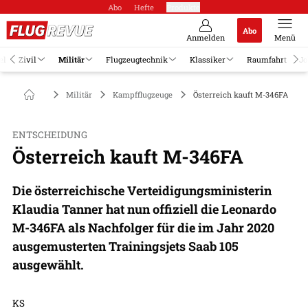
Abo
Hefte
Produkte
Abo
Anmelden
Menü
el
Zivil
Militär
Flugzeugtechnik
Klassiker
Raumfahrt
Jo
Militär
Kampfflugzeuge
Österreich kauft M-346FA
ENTSCHEIDUNG
Österreich kauft M-346FA
Die österreichische Verteidigungsministerin
Klaudia Tanner hat nun offiziell die Leonardo
M-346FA als Nachfolger für die im Jahr 2020
ausgemusterten Trainingsjets Saab 105
ausgewählt.
KS