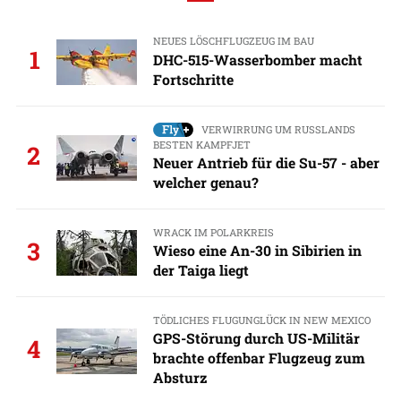
NEUES LÖSCHFLUGZEUG IM BAU
1
DHC-515-Wasserbomber macht
Fortschritte
VERWIRRUNG UM RUSSLANDS
BESTEN KAMPFJET
2
Neuer Antrieb für die Su-57 - aber
welcher genau?
WRACK IM POLARKREIS
3
Wieso eine An-30 in Sibirien in
der Taiga liegt
TÖDLICHES FLUGUNGLÜCK IN NEW MEXICO
GPS-Störung durch US-Militär
4
brachte offenbar Flugzeug zum
Absturz