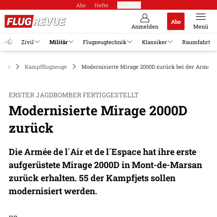
Abo
Hefte
Produkte
Abo
Anmelden
Menü
tikel
Zivil
Militär
Flugzeugtechnik
Klassiker
Raumfahrt
itär
Kampfflugzeuge
Modernisierte Mirage 2000D zurück bei der Armée d
ERSTER JAGDBOMBER FERTIGGESTELLT
Modernisierte Mirage 2000D
zurück
Die Armée de l´Air et de l´Espace hat ihre erste
aufgerüstete Mirage 2000D in Mont-de-Marsan
zurück erhalten. 55 der Kampfjets sollen
modernisiert werden.