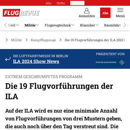
Abo
Hefte
Produkte
Abo
Anmelden
Menü
el
Zivil
Militär
Flugzeugtechnik
Klassiker
Raumfahrt
Jo
Militär
Kampfflugzeuge
Die 19 Flugvorführungen der ILA 2022 in B
PRÄSENTIERT VON
DIE LUFTFAHRTMESSE IN BERLIN
ILA 2024 Show News
EXTREM GESCHRUMPFTES PROGRAMM
Die 19 Flugvorführungen der
ILA
Auf der ILA wird es nur eine minimale Anzahl
von Flugvorführungen von drei Mustern geben,
die auch noch über den Tag verstreut sind. Die