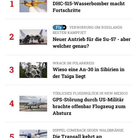
1
DHC-515-Wasserbomber macht
Fortschritte
VERWIRRUNG UM RUSSLANDS
BESTEN KAMPFJET
2
Neuer Antrieb für die Su-57 - aber
welcher genau?
WRACK IM POLARKREIS
3
Wieso eine An-30 in Sibirien in
der Taiga liegt
TÖDLICHES FLUGUNGLÜCK IN NEW MEXICO
GPS-Störung durch US-Militär
4
brachte offenbar Flugzeug zum
Absturz
DOPPEL-COMEBACK GEGEN WALDBRÄNDE
5
Die Transall kehrt an