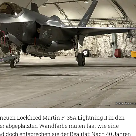
Foto: Forsva
dneuen Lockheed Martin F-35A Lightning II in den
hrer abgeplatzten Wandfarbe muten fast wie eine
 doch entsprechen sie der Realität: Nach 40 Jahren