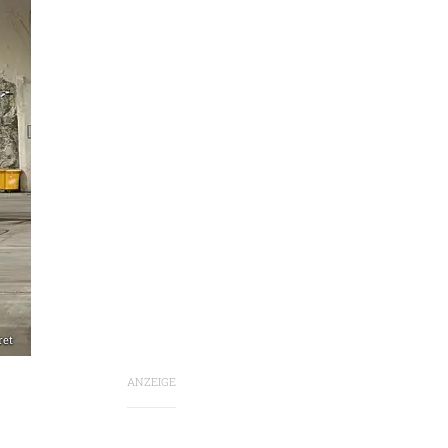
ret
ANZEIGE