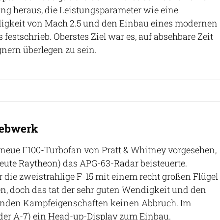
ng heraus, die Leistungsparameter wie eine
gkeit von Mach 2.5 und den Einbau eines modernen
festschrieb. Oberstes Ziel war es, auf absehbare Zeit
nern überlegen zu sein.
iebwerk
 neue F100-Turbofan von Pratt & Whitney vorgesehen,
ute Raytheon) das APG-63-Radar beisteuerte.
ie zweistrahlige F-15 mit einem recht großen Flügel
en, doch das tat der sehr guten Wendigkeit und den
enden Kampfeigenschaften keinen Abbruch. Im
der A-7) ein Head-up-Display zum Einbau.