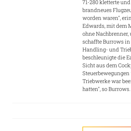
71-280 kletterte und
brandneues Flugzeug
worden waren", erin
Edwards, mit dem Mu
ohne Nachbrenner, 
schaffte Burrows i
Handling- und Trieb
beschleunigte die Ea
Sicht aus dem Cockp
Steuerbewegungen w
Triebwerke war beei
hatten", so Burrows.