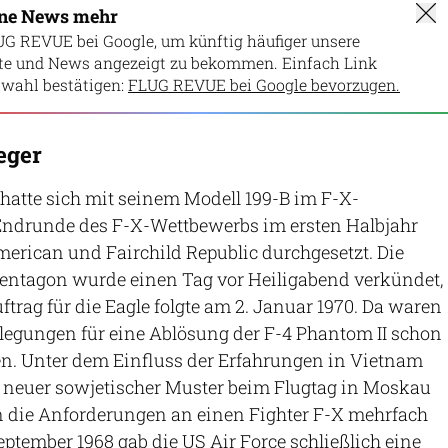
ine News mehr
UG REVUE bei Google, um künftig häufiger unsere
lte und News angezeigt zu bekommen. Einfach Link
wahl bestätigen:
FLUG REVUE bei Google bevorzugen.
eger
hatte sich mit seinem Modell 199-B im F-X-
Endrunde des F-X-Wettbewerbs im ersten Halbjahr
erican und Fairchild Republic durchgesetzt. Die
entagon wurde einen Tag vor Heiligabend verkündet,
trag für die Eagle folgte am 2. Januar 1970. Da waren
rlegungen für eine Ablösung der F-4 Phantom II schon
en. Unter dem Einfluss der Erfahrungen in Vietnam
g neuer sowjetischer Muster beim Flugtag in Moskau
n die Anforderungen an einen Fighter F-X mehrfach
eptember 1968 gab die US Air Force schließlich eine