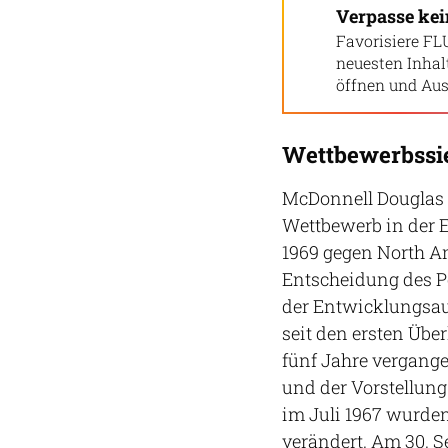
Verpasse ke
Favorisiere FL
neuesten Inha
öffnen und Aus
Wettbewerbssi
McDonnell Douglas 
Wettbewerb in der 
1969 gegen North Am
Entscheidung des P
der Entwicklungsauf
seit den ersten Übe
fünf Jahre vergang
und der Vorstellun
im Juli 1967 wurde
verändert. Am 30. S