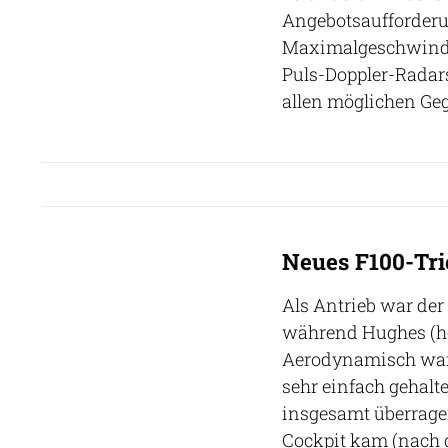
Angebotsaufforderu
Maximalgeschwindi
Puls-Doppler-Radars 
allen möglichen Geg
Neues F100-Tr
Als Antrieb war der
während Hughes (he
Aerodynamisch war d
sehr einfach gehalt
insgesamt überrag
Cockpit kam (nach 