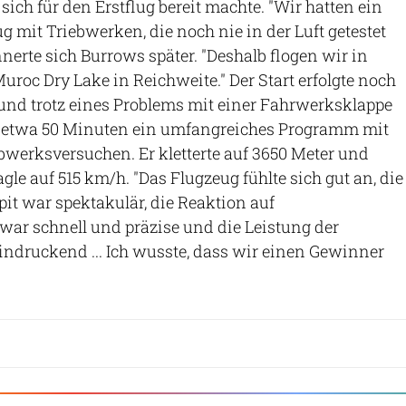
 sich für den Erstflug bereit machte. "Wir hatten ein
 mit Triebwerken, die noch nie in der Luft getestet
nerte sich Burrows später. "Deshalb flogen wir in
roc Dry Lake in Reichweite." Der Start erfolgte noch
und trotz eines Problems mit einer Fahrwerksklappe
n etwa 50 Minuten ein umfangreiches Programm mit
werksversuchen. Er kletterte auf 3650 Meter und
gle auf 515 km/h. "Das Flugzeug fühlte sich gut an, die
it war spektakulär, die Reaktion auf
ar schnell und präzise und die Leistung der
ndruckend ... Ich wusste, dass wir einen Gewinner