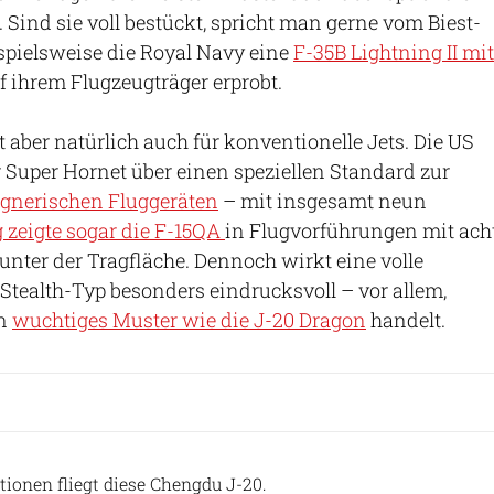
 Sind sie voll bestückt, spricht man gerne vom Biest-
spielsweise die Royal Navy eine
F-35B Lightning II mit
f ihrem Flugzeugträger erprobt.
t aber natürlich auch für konventionelle Jets. Die US
r Super Hornet über einen speziellen Standard zur
gnerischen Fluggeräten
– mit insgesamt neun
 zeigte sogar die F-15QA
in Flugvorführungen mit ach
er der Tragfläche. Dennoch wirkt eine volle
tealth-Typ besonders eindrucksvoll – vor allem,
in
wuchtiges Muster wie die J-20 Dragon
handelt.
chinesisches Internet (Screenshot)
tionen fliegt diese Chengdu J-20.