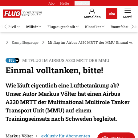
Abo
Hefte
Produkte
Abo
Anmelden
Menü
el
Zivil
Militär
Flugzeugtechnik
Klassiker
Raumfahrt
Jo
är
Kampfflugzeuge
Mitflug im Airbus A330 MRTT der MMU: Einmal volltan
MITFLUG IM AIRBUS A330 MRTT DER MMU
Einmal volltanken, bitte!
Wie läuft eigentlich eine Luftbetankung ab?
Unser Autor Markus Völter hat einen Airbus
A330 MRTT der Multinational Multirole Tanker
Transport Unit (MMU) auf einem
Trainingseinsatz nach Schweden begleitet.
Markus Völter
exklusiv für Abonnenten