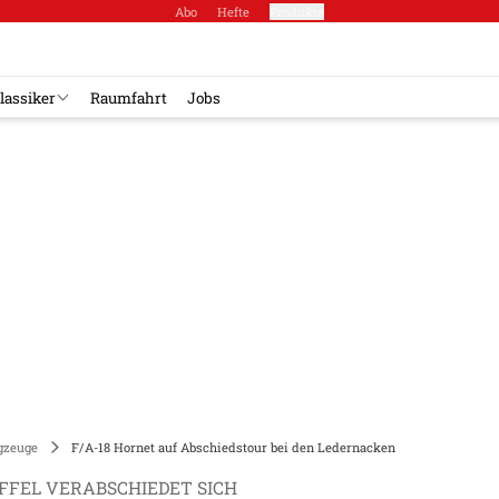
Abo
Hefte
Produkte
lassiker
Raumfahrt
Jobs
gzeuge
F/A-18 Hornet auf Abschiedstour bei den Ledernacken
AFFEL VERABSCHIEDET SICH