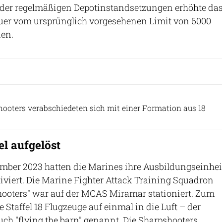
der regelmäßigen Depotinstandsetzungen erhöhte da
uer vom ursprünglich vorgesehenen Limit von 6000
den.
US Marine Corps
ooters verabschiedeten sich mit einer Formation aus 18
el aufgelöst
ember 2023 hatten die Marines ihre Ausbildungseinhei
tiviert. Die Marine Fighter Attack Training Squadron
ooters" war auf der MCAS Miramar stationiert. Zum
 Staffel 18 Flugzeuge auf einmal in die Luft – der
ch "flying the barn" genannt. Die Sharpshooters