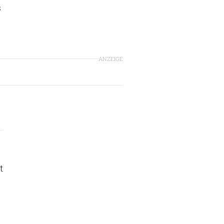
s
ANZEIGE
t