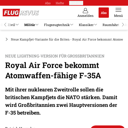
Abo
Hefte
Produkte
Abo
Anmelden
Menü
el
Zivil
Militär
Flugzeugtechnik
Klassiker
Raumfahrt
Jo
ge
Neue Kampfjet-Variante für die Briten - Royal Air Force bekommt Atomwaff
NEUE LIGHTNING-VERSION FÜR GROSSBRITANNIEN
Royal Air Force bekommt
Atomwaffen-fähige F-35A
Mit ihrer nuklearen Zweitrolle sollen die
britischen Kampfjets die NATO stärken. Damit
wird Großbritannien zwei Hauptversionen der
F-35 betreiben.