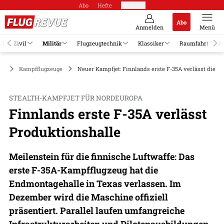
Abo
Hefte
Produkte
Abo
Anmelden
Menü
el
Zivil
Militär
Flugzeugtechnik
Klassiker
Raumfahrt
Jo
är
Kampfflugzeuge
Neuer Kampfjet: Finnlands erste F-35A verlässt die P
STEALTH-KAMPFJET FÜR NORDEUROPA
Finnlands erste F-35A verlässt
Produktionshalle
Meilenstein für die finnische Luftwaffe: Das
erste F-35A-Kampfflugzeug hat die
Endmontagehalle in Texas verlassen. Im
Dezember wird die Maschine offiziell
präsentiert. Parallel laufen umfangreiche
Infrastrukturarbeiten und Pilotenausbildungen