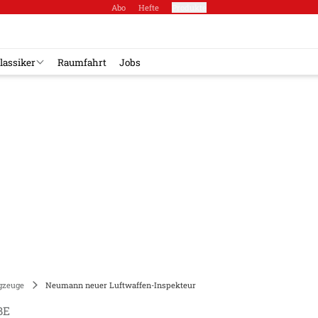
Abo
Hefte
Produkte
lassiker
Raumfahrt
Jobs
gzeuge
Neumann neuer Luftwaffen-Inspekteur
BE