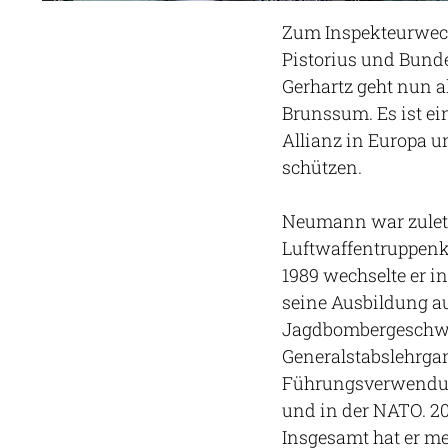
Zum Inspekteurwech
Pistorius und Bund
Gerhartz geht nun 
Brunssum. Es ist ei
Allianz in Europa u
schützen.
Neumann war zulet
Luftwaffentruppenk
1989 wechselte er i
seine Ausbildung a
Jagdbombergeschw
Generalstabslehrga
Führungsverwendung
und in der NATO. 20
Insgesamt hat er m