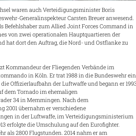
sel waren auch Verteidigungsminister Boris
eswehr-Generalinspekteur Carsten Breuer anwesend.
als Befehlshaber zum Allied Joint Forces Command in
nes von zwei operationalen Hauptquartieren der
nd hat dort den Auftrag, die Nord- und Ostflanke zu
zt Kommandeur der Fliegenden Verbände im
ommando in Köln. Er trat 1988 in die Bundeswehr ein
n die Offizierlaufbahn der Luftwaffe und begann er 199
uf dem Tornado im ehemaligen
ader 34 in Memmingen. Nach dem
ng 2001 übernahm er verschiedene
en in der Luftwaffe, im Verteidigungsministerium
13 erfolgte die Umschulung auf den Eurofighter.
ehr als 2800 Flugstunden. 2014 nahm er am