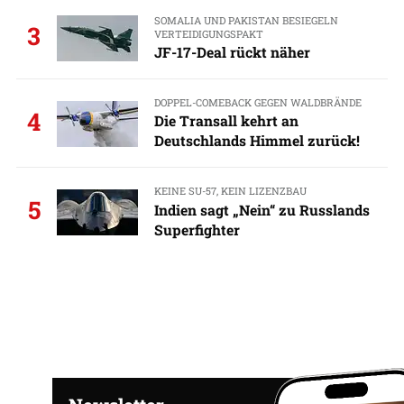
SOMALIA UND PAKISTAN BESIEGELN
3
VERTEIDIGUNGSPAKT
JF-17-Deal rückt näher
DOPPEL-COMEBACK GEGEN WALDBRÄNDE
4
Die Transall kehrt an
Deutschlands Himmel zurück!
KEINE SU-57, KEIN LIZENZBAU
5
Indien sagt „Nein“ zu Russlands
Superfighter