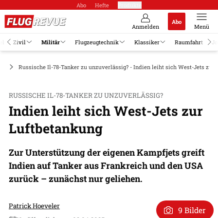
Abo
Hefte
Produkte
Abo
Anmelden
Menü
el
Zivil
Militär
Flugzeugtechnik
Klassiker
Raumfahrt
Jo
ge
Russische Il-78-Tanker zu unzuverlässig? - Indien leiht sich West-Jets zur
RUSSISCHE IL-78-TANKER ZU UNZUVERLÄSSIG?
Indien leiht sich West-Jets zur
Luftbetankung
Zur Unterstützung der eigenen Kampfjets greift
Indien auf Tanker aus Frankreich und den USA
zurück – zunächst nur geliehen.
Patrick Hoeveler
9 Bilder