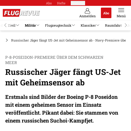
Abo
Hefte
Produkte
Abo
Anmelden
Menü
el
Zivil
Militär
Flugzeugtechnik
Klassiker
Raumfahrt
Jo
ge
Russischer Jäger fängt US-Jet mit Geheimsensor ab - Navy-Premiere über
P-8-POSEIDON-PREMIERE ÜBER DEM SCHWARZEN
MEER
Russischer Jäger fängt US-Jet
mit Geheimsensor ab
Erstmals sind Bilder der Boeing P-8 Poseidon
mit einem geheimen Sensor im Einsatz
veröffentlicht. Pikant dabei: Sie stammen von
einem russischen Suchoi-Kampfjet.