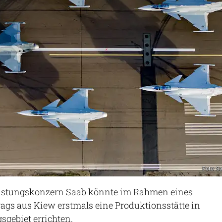
Foto: S
üstungskonzern Saab könnte im Rahmen eines
ags aus Kiew erstmals eine Produktionsstätte in
sgebiet errichten.