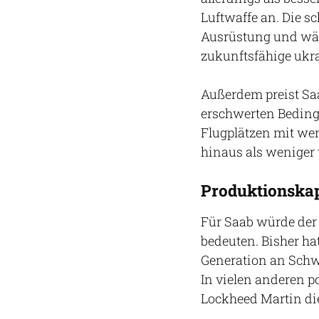
Luftwaffe an. Die 
Ausrüstung und wäre
zukunftsfähige ukra
Außerdem preist Saa
erschwerten Bedin
Flugplätzen mit wen
hinaus als weniger
Produktionskap
Für Saab würde der
bedeuten. Bisher h
Generation an Schwe
In vielen anderen p
Lockheed Martin di