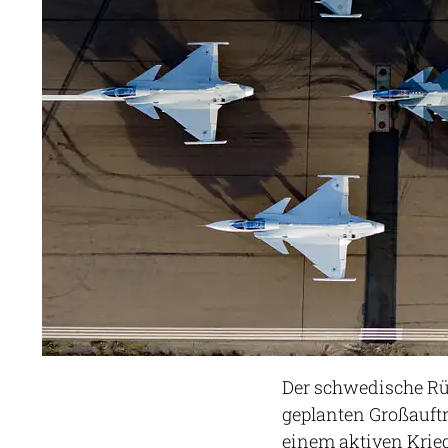
Der schwedische R
geplanten Großauftr
einem aktiven Krieg