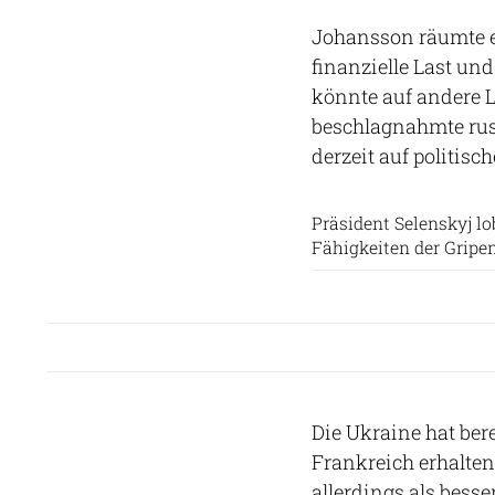
Johansson räumte ei
finanzielle Last un
könnte auf andere 
beschlagnahmte rus
derzeit auf politisc
Präsident Selenskyj lo
Fähigkeiten der Gripe
Die Ukraine hat ber
Frankreich erhalten
allerdings als besse