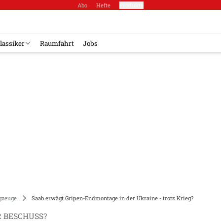
Abo
Hefte
Produkte
lassiker
Raumfahrt
Jobs
gzeuge
Saab erwägt Gripen-Endmontage in der Ukraine - trotz Krieg?
 BESCHUSS?