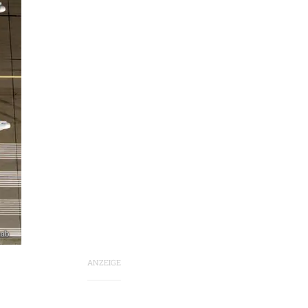
aab
ANZEIGE