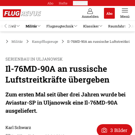
Abo
Hefte
Produkte
Abo
Anmelden
Menü
el
Zivil
Militär
Flugzeugtechnik
Klassiker
Raumfahrt
Jo
Militär
Kampfflugzeuge
Il-76MD-90A an russische Luftstreitkräft
SERIENBAU IN ULJANOWSK
Il-76MD-90A an russische
Luftstreitkräfte übergeben
Zum ersten Mal seit über drei Jahren wurde bei
Aviastar-SP in Uljanowsk eine Il-76MD-90A
ausgeliefert.
Karl Schwarz
3 Bilder