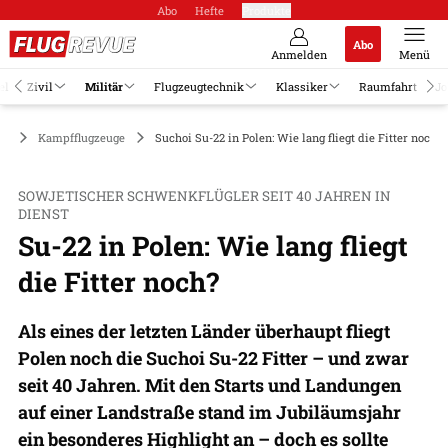
Abo
Hefte
Produkte
Abo
Anmelden
Menü
el
Zivil
Militär
Flugzeugtechnik
Klassiker
Raumfahrt
Jo
är
Kampfflugzeuge
Suchoi Su-22 in Polen: Wie lang fliegt die Fitter noch?
SOWJETISCHER SCHWENKFLÜGLER SEIT 40 JAHREN IN
DIENST
Su-22 in Polen: Wie lang fliegt
die Fitter noch?
Als eines der letzten Länder überhaupt fliegt
Polen noch die Suchoi Su-22 Fitter – und zwar
seit 40 Jahren. Mit den Starts und Landungen
auf einer Landstraße stand im Jubiläumsjahr
ein besonderes Highlight an – doch es sollte