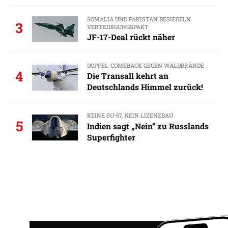
SOMALIA UND PAKISTAN BESIEGELN
3
VERTEIDIGUNGSPAKT
JF-17-Deal rückt näher
DOPPEL-COMEBACK GEGEN WALDBRÄNDE
4
Die Transall kehrt an
Deutschlands Himmel zurück!
KEINE SU-57, KEIN LIZENZBAU
5
Indien sagt „Nein“ zu Russlands
Superfighter