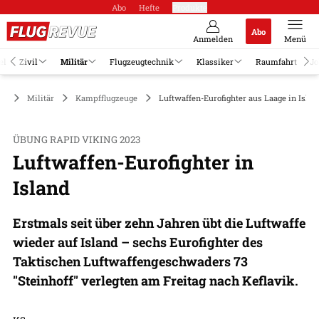
Abo
Hefte
Produkte
Abo
Anmelden
Menü
el
Zivil
Militär
Flugzeugtechnik
Klassiker
Raumfahrt
Jo
Militär
Kampfflugzeuge
Luftwaffen-Eurofighter aus Laage in Islan
ÜBUNG RAPID VIKING 2023
Luftwaffen-Eurofighter in
Island
Erstmals seit über zehn Jahren übt die Luftwaffe
wieder auf Island – sechs Eurofighter des
Taktischen Luftwaffengeschwaders 73
"Steinhoff" verlegten am Freitag nach Keflavik.