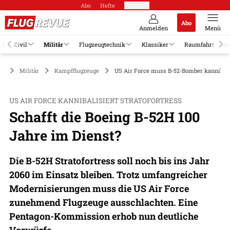
Abo
Hefte
Produkte
Abo
Anmelden
Menü
el
Zivil
Militär
Flugzeugtechnik
Klassiker
Raumfahrt
Jo
Militär
Kampfflugzeuge
US Air Force muss B-52-Bomber kannibal
US AIR FORCE KANNIBALISIERT STRATOFORTRESS
Schafft die Boeing B-52H 100
Jahre im Dienst?
Die B-52H Stratofortress soll noch bis ins Jahr
2060 im Einsatz bleiben. Trotz umfangreicher
Modernisierungen muss die US Air Force
zunehmend Flugzeuge ausschlachten. Eine
Pentagon-Kommission erhob nun deutliche
Vorwürfe.