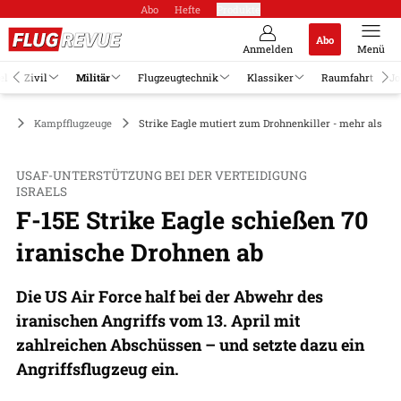
Abo
Hefte
Produkte
Abo
Anmelden
Menü
el
Zivil
Militär
Flugzeugtechnik
Klassiker
Raumfahrt
Jo
är
Kampfflugzeuge
Strike Eagle mutiert zum Drohnenkiller - mehr als 70
USAF-UNTERSTÜTZUNG BEI DER VERTEIDIGUNG
ISRAELS
F-15E Strike Eagle schießen 70
iranische Drohnen ab
Die US Air Force half bei der Abwehr des
iranischen Angriffs vom 13. April mit
zahlreichen Abschüssen – und setzte dazu ein
Angriffsflugzeug ein.