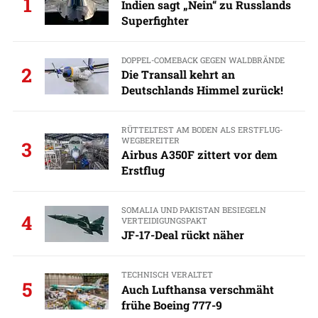
1
Indien sagt „Nein“ zu Russlands
Superfighter
DOPPEL-COMEBACK GEGEN WALDBRÄNDE
2
Die Transall kehrt an
Deutschlands Himmel zurück!
RÜTTELTEST AM BODEN ALS ERSTFLUG-
WEGBEREITER
3
Airbus A350F zittert vor dem
Erstflug
SOMALIA UND PAKISTAN BESIEGELN
4
VERTEIDIGUNGSPAKT
JF-17-Deal rückt näher
TECHNISCH VERALTET
5
Auch Lufthansa verschmäht
frühe Boeing 777-9