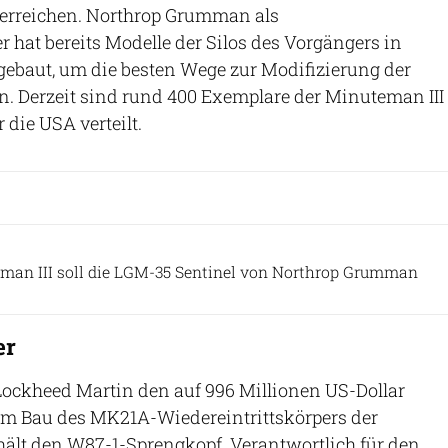
 erreichen. Northrop Grumman als
hat bereits Modelle der Silos des Vorgängers in
gebaut, um die besten Wege zur Modifizierung der
n. Derzeit sind rund 400 Exemplare der Minuteman III
 die USA verteilt.
US Air Force
man III soll die LGM-35 Sentinel von Northrop Grumman
er
Lockheed Martin den auf 996 Millionen US-Dollar
zum Bau des MK21A-Wiedereintrittskörpers der
thält den W87-1-Sprengkopf. Verantwortlich für den