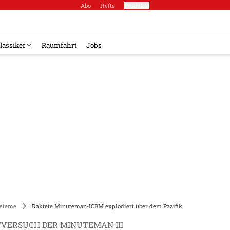
Abo
Hefte
Produkte
lassiker
Raumfahrt
Jobs
steme
Raktete Minuteman-ICBM explodiert über dem Pazifik
VERSUCH DER MINUTEMAN III