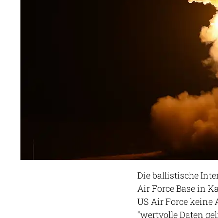
Die ballistische In
Air Force Base in K
US Air Force keine A
"wertvolle Daten gel