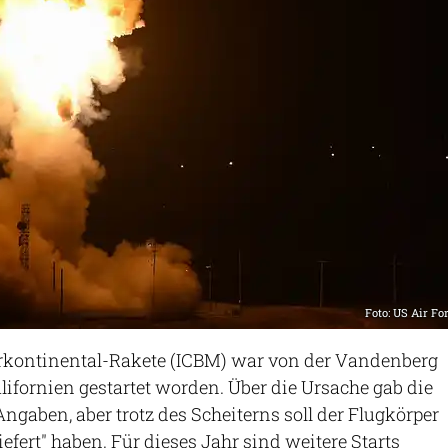
Foto: US Air Fo
terkontinental-Rakete (ICBM) war von der Vandenberg
alifornien gestartet worden. Über die Ursache gab die
ngaben, aber trotz des Scheiterns soll der Flugkörper
iefert" haben. Für dieses Jahr sind weitere Starts