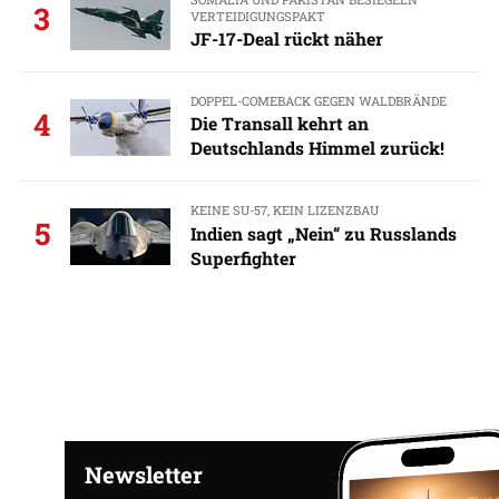
3
VERTEIDIGUNGSPAKT
JF-17-Deal rückt näher
DOPPEL-COMEBACK GEGEN WALDBRÄNDE
4
Die Transall kehrt an
Deutschlands Himmel zurück!
KEINE SU-57, KEIN LIZENZBAU
5
Indien sagt „Nein“ zu Russlands
Superfighter
Newsletter