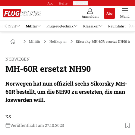
Abo
Hefte
Produkte
Abo
Anmelden
Menü
el
Zivil
Militär
Flugzeugtechnik
Klassiker
Raumfahrt
Jo
Militär
Helikopter
Sikorsky MH-60R ersetzt NH90 in 
NORWEGEN
MH-60R ersetzt NH90
Norwegen hat nun offiziell sechs Sikorsky MH-
60R bestellt, um die NH90 zu ersetzten, die man
loswerden will.
KS
Veröffentlicht am 27.10.2023
Foto: Sikorsky