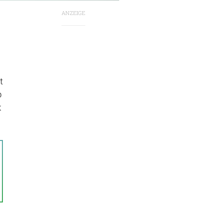
ANZEIGE
t
p
x