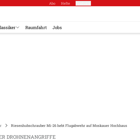
Abo
Hefte
Produkte
lassiker
Raumfahrt
Jobs
r
Riesenhubschrauber Mi-26 hebt Flugabwehr auf Moskauer Hochhaus
ER DROHNENANGRIFFE