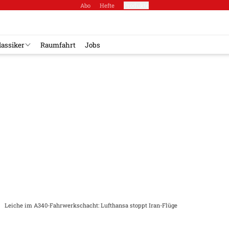
Abo
Hefte
Produkte
lassiker
Raumfahrt
Jobs
Leiche im A340-Fahrwerkschacht: Lufthansa stoppt Iran-Flüge