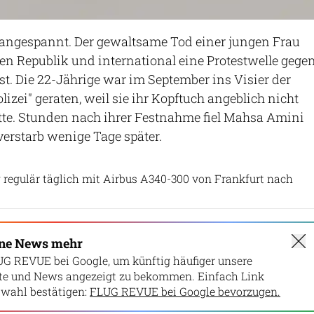
t angespannt. Der gewaltsame Tod einer jungen Frau
hen Republik und international eine Protestwelle gege
t. Die 22-Jährige war im September ins Visier der
lizei" geraten, weil sie ihr Kopftuch angeblich nicht
tte. Stunden nach ihrer Festnahme fiel Mahsa Amini
erstarb wenige Tage später.
Patrick Zwerger
g regulär täglich mit Airbus A340-300 von Frankfurt nach
ine News mehr
UG REVUE bei Google, um künftig häufiger unsere
lte und News angezeigt zu bekommen. Einfach Link
wahl bestätigen:
FLUG REVUE bei Google bevorzugen.