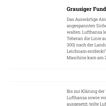
Grausiger Fund
Das Auswärtige Amt 
angespannten Sicher
walten: Lufthansa l
Teheran die Linie a
300) nach der Land
Leichnam entdeckt",
Maschine kam am 27
Bis zur Klärung de
Lufthansa sowie von
ausgesetzt, teilte L