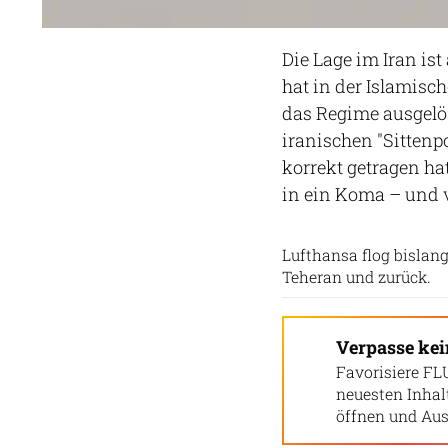
Die Lage im Iran is
hat in der Islamisc
das Regime ausgelös
iranischen "Sittenpo
korrekt getragen ha
in ein Koma – und v
Lufthansa flog bislan
Teheran und zurück.
Verpasse ke
Favorisiere FL
neuesten Inha
öffnen und Aus