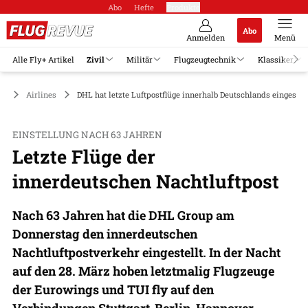
Abo
Hefte
Produkte
Abo
Anmelden
Menü
Alle Fly+ Artikel
Zivil
Militär
Flugzeugtechnik
Klassiker
il
Airlines
DHL hat letzte Luftpostflüge innerhalb Deutschlands eingestell
EINSTELLUNG NACH 63 JAHREN
Letzte Flüge der
innerdeutschen Nachtluftpost
Nach 63 Jahren hat die DHL Group am
Donnerstag den innerdeutschen
Nachtluftpostverkehr eingestellt. In der Nacht
auf den 28. März hoben letztmalig Flugzeuge
der Eurowings und TUI fly auf den
Verbindungen Stuttgart-Berlin, Hannover-