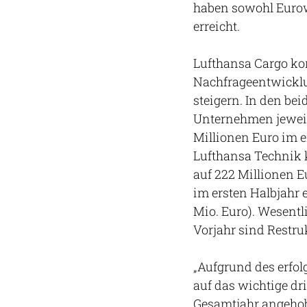
haben sowohl Eurowi
erreicht.
Lufthansa Cargo kon
Nachfrageentwicklu
steigern. In den be
Unternehmen jeweils
Millionen Euro im e
Lufthansa Technik k
auf 222 Millionen E
im ersten Halbjahr e
Mio. Euro). Wesent
Vorjahr sind Restru
„Aufgrund des erfol
auf das wichtige dr
Gesamtjahr angehobe