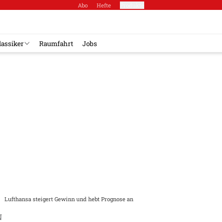
Abo
Hefte
Produkte
lassiker
Raumfahrt
Jobs
Lufthansa steigert Gewinn und hebt Prognose an
N