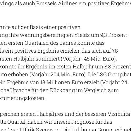
ngs als auch Brussels Airlines ein positives Ergebni
nte auf der Basis einer positiven
ng ihre währungsbereinigten Yields um 9,3 Prozent
iden ersten Quartalen des Jahres konnte das
 ein positives Ergebnis erzielen, das sich auf 78
rsten Halbjahr summiert (Vorjahr -45 Mio. Euro).
onnte ihr Ergebnis im ersten Halbjahr um 8,8 Prozent
uro erhöhen (Vorjahr 204 Mio. Euro). Die LSG Group ha
in Ergebnis von 13 Millionen Euro erzielt (Vorjahr 24
liche Ursache für den Rückgang im Vergleich zum
kturierungskosten.
greichen ersten Halbjahres und der besseren Visibilitä
itte Quartal, haben wir unsere Prognose für das
n“, sagt Ulrik Svensson. Die Lufthansa Group rechne