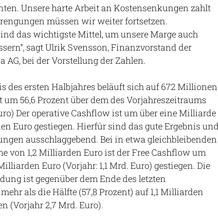
ten. Unsere harte Arbeit an Kostensenkungen zahlt
trengungen müssen wir weiter fortsetzen.
nd das wichtigste Mittel, um unsere Marge auch
ssern“, sagt Ulrik Svensson, Finanzvorstand der
 AG, bei der Vorstellung der Zahlen.
 des ersten Halbjahres beläuft sich auf 672 Millionen
t um 56,6 Prozent über dem des Vorjahreszeitraums
uro) Der operative Cashflow ist um über eine Milliarde
rden Euro gestiegen. Hierfür sind das gute Ergebnis un
ngen ausschlaggebend. Bei in etwa gleichbleibenden
he von 1,2 Milliarden Euro ist der Free Cashflow um
Milliarden Euro (Vorjahr: 1,1 Mrd. Euro) gestiegen. Die
ldung ist gegenüber dem Ende des letzten
ehr als die Hälfte (57,8 Prozent) auf 1,1 Milliarden
 (Vorjahr 2,7 Mrd. Euro).