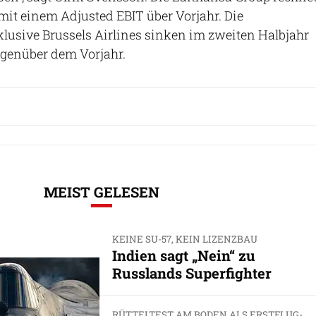
mit einem Adjusted EBIT über Vorjahr. Die
klusive Brussels Airlines sinken im zweiten Halbjahr
egenüber dem Vorjahr.
MEIST GELESEN
KEINE SU-57, KEIN LIZENZBAU
Indien sagt „Nein“ zu
Russlands Superfighter
RÜTTELTEST AM BODEN ALS ERSTFLUG-