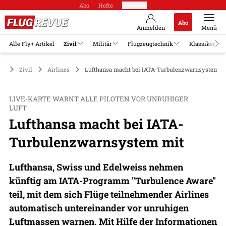
Abo
Hefte
Produkte
Abo
Anmelden
Menü
Alle Fly+ Artikel
Zivil
Militär
Flugzeugtechnik
Klassiker
Zivil
Airlines
Lufthansa macht bei IATA-Turbulenzwarnsystem m
LIVE-KARTE WARNT ALLE PILOTEN VOR UNRUHIGER
LUFT
Lufthansa macht bei IATA-
Turbulenzwarnsystem mit
Lufthansa, Swiss und Edelweiss nehmen
künftig am IATA-Programm "Turbulence Aware"
teil, mit dem sich Flüge teilnehmender Airlines
automatisch untereinander vor unruhigen
Luftmassen warnen. Mit Hilfe der Informationen