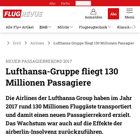
Abo
Hefte
Produkte
Abo
Anmelden
Menü
Alle Fly+ Artikel
Zivil
Militär
Flugzeugtechnik
Klassiker
Zivil
Airlines
Lufthansa-Gruppe fliegt 130 Millionen Passagiere in
NEUER PASSAGIERREKORD 2017
Lufthansa-Gruppe fliegt 130
Millionen Passagiere
Die Airlines der Lufthansa Group haben im Jahr
2017 rund 130 Millionen Fluggäste transportiert
und damit einen neuen Passagierrekord erzielt.
Das Wachstum war auch auf die Effekte der
airberlin-Insolvenz zurückzuführen.