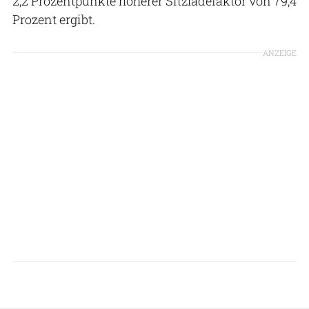
2,2 Prozentpunkte höherer Sitzladefaktor von 79,4
Prozent ergibt.
ANZEIGE