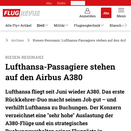
Abo
Hefte
Produkte
Abo
Anmelden
Menü
Alle Fly+ Artikel
Zivil
Militär
Flugzeugtechnik
Klassiker
il
Airlines
Riesen-Resonanz: Lufthansa-Passagiere stehen auf den Airbus
RIESEN-RESONANZ
Lufthansa-Passagiere stehen
auf den Airbus A380
Lufthansa fliegt seit Juni wieder A380. Das erste
Rückkehrer-Duo macht seinen Job gut – und
verhilft Lufthansa zu Buchungen. Der Konzern
verzeichnet eine "sehr hohe" Auslastung der
A380-Flüge und ein strategisches
Buchungsverhalten seiner Fluggäste in