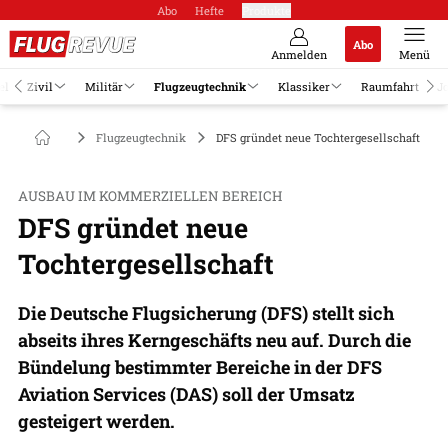
Abo
Hefte
Produkte
Abo
Anmelden
Menü
el
Zivil
Militär
Flugzeugtechnik
Klassiker
Raumfahrt
J
Flugzeugtechnik
DFS gründet neue Tochtergesellschaft
AUSBAU IM KOMMERZIELLEN BEREICH
DFS gründet neue
Tochtergesellschaft
Die Deutsche Flugsicherung (DFS) stellt sich
abseits ihres Kerngeschäfts neu auf. Durch die
Bündelung bestimmter Bereiche in der DFS
Aviation Services (DAS) soll der Umsatz
gesteigert werden.