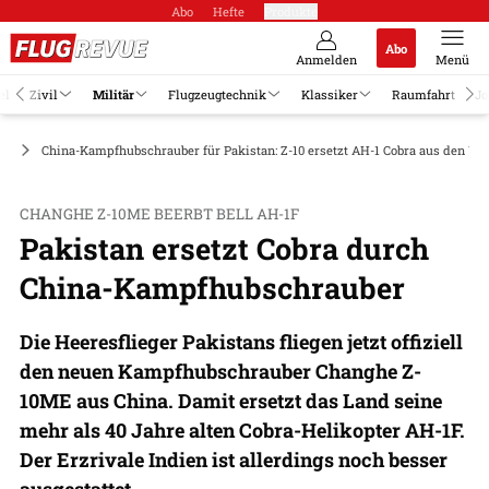
Abo
Hefte
Produkte
Abo
Anmelden
Menü
el
Zivil
Militär
Flugzeugtechnik
Klassiker
Raumfahrt
Jo
er
China-Kampfhubschrauber für Pakistan: Z-10 ersetzt AH-1 Cobra aus den US
CHANGHE Z-10ME BEERBT BELL AH-1F
Pakistan ersetzt Cobra durch
China-Kampfhubschrauber
Die Heeresflieger Pakistans fliegen jetzt offiziell
den neuen Kampfhubschrauber Changhe Z-
10ME aus China. Damit ersetzt das Land seine
mehr als 40 Jahre alten Cobra-Helikopter AH-1F.
Der Erzrivale Indien ist allerdings noch besser
ausgestattet.