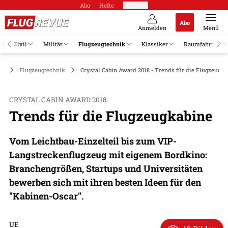
Abo
Hefte
Produkte
Abo
Anmelden
Menü
el
Zivil
Militär
Flugzeugtechnik
Klassiker
Raumfahrt
J
Flugzeugtechnik
Crystal Cabin Award 2018 - Trends für die Flugzeugka
CRYSTAL CABIN AWARD 2018
Trends für die Flugzeugkabine
Vom Leichtbau-Einzelteil bis zum VIP-
Langstreckenflugzeug mit eigenem Bordkino:
Branchengrößen, Startups und Universitäten
bewerben sich mit ihren besten Ideen für den
"Kabinen-Oscar".
UE