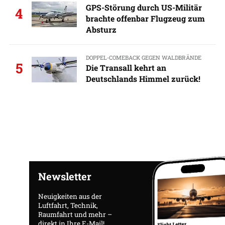
GPS-Störung durch US-Militär
4
brachte offenbar Flugzeug zum
Absturz
DOPPEL-COMEBACK GEGEN WALDBRÄNDE
5
Die Transall kehrt an
Deutschlands Himmel zurück!
Newsletter
Neuigkeiten aus der
Luftfahrt, Technik,
Raumfahrt und mehr –
direkt in Ihre E-Mail!